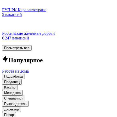
ГУП РК Карелавтотранс
5 вакансий
Российские железные дороги
6 247 вакансий
Посмотреть все
Популярное
Работа из дома
Подработка
Продавец
Кассир
Менеджер
Специалист
Руководитель
Директор
Повар